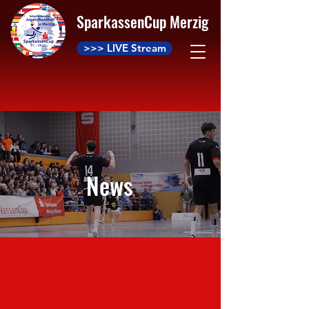
SparkassenCup Merzig
>>> LIVE Stream
News
Aktuelle Neuigkeiten des
SparkassenCup Merzig